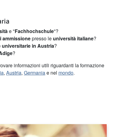
aria
sità
e "
Fachhochschule
"?
i ammissione
presso le
università italiane
?
 universitarie in Austria
?
 Adige
?
ovare informazioni utili riguardanti la formazione
lia
,
Austria
,
Germania
e nel
mondo
.