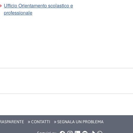
Ufficio Orientamento scolastico e
professionale
RASPARENTE
CONTATTI
SEGNALA UN PROBLEMA
Facebook
Instagram
LinkedIn
YouTube
TikTok
WhatsApp