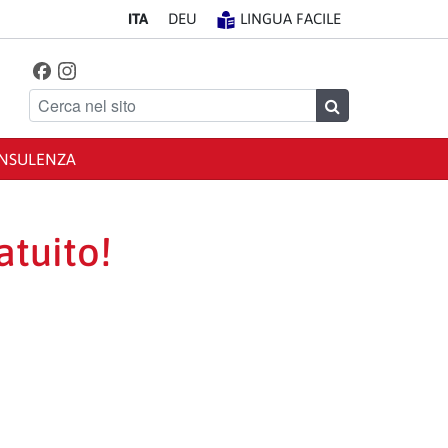
IT
A
DE
U
LINGUA FACILE
Facebook
Instagram
Seguici su
Cerca nel sito
Cerca
NSULENZA
tuito!