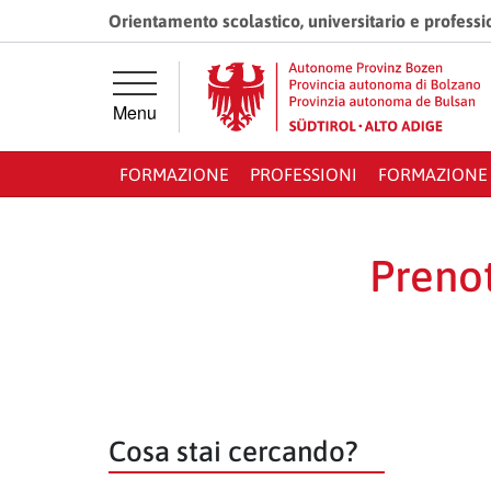
Vai direttamente alla navigazione principale
Vai al contenuto principale
Orientamento scolastico, universitario e profess
Menu
FORMAZIONE
PROFESSIONI
FORMAZIONE 
Preno
Cosa stai cercando?